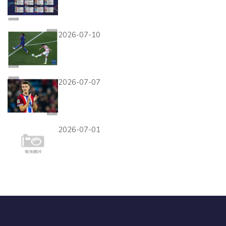
奥地利世界杯小组赛总结：补
时进球改变排名
2026-07-10
巴拉圭D组进攻表现：三场比
赛打入2球
2026-07-07
厄德高掌控中场，挪威队为何
能在本届世界杯走红
2026-07-01
库拉索世界杯新闻：首次参赛
完成小组赛征程