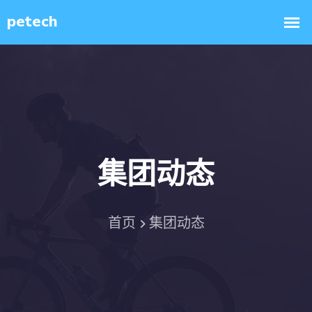
集团动态
首页
集团动态