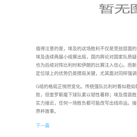
值得注意的是，埃及的这场胜利不仅是竞技层面的
埃及连续两届小组赛出局，国内舆论对国家队质疑
也为后续对阵比利时和伊朗的比赛注入信心。而新
定位球上的优势仍是搅局关键，尤其面对同样强调
G组的格局正悄然变化。传统强队比利时看似稳如
败，但奎罗斯麾下球队素以韧性著称；埃及借首胜
实力接近，任何一场胜负都可能改写出线命运。接
界杯故事。
下一篇