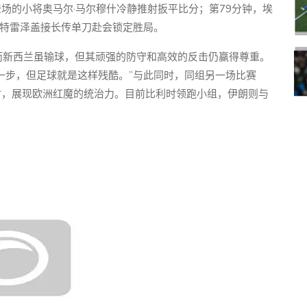
场的小将奥马尔·马尔穆什冷静推射扳平比分；第79分钟，埃
特雷泽盖接长传单刀赴会锁定胜局。
而新西兰虽输球，但其顽强的防守和高效的反击仍赢得尊重。
一步，但足球就是这样残酷。”与此同时，同组另一场比赛
射，展现欧洲红魔的统治力。目前比利时领跑小组，伊朗则与