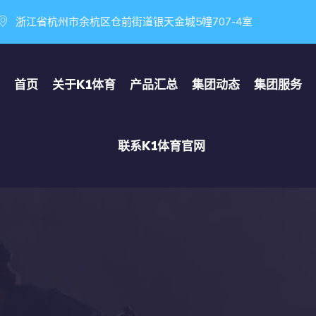
浙江省杭州市余杭区仓前街道银天金城5幢707-4室
首页
关于
K1体育
产品汇总
集团动态
集团服务
联系
K1体育官网