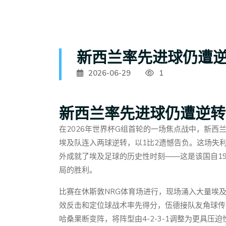
新西兰率先进球仍遭
2026-06-29
1
新西兰率先进球仍遭逆转
在2026年世界杯G组首轮的一场焦点战中，新西
埃及队连入两球逆转，以1比2遗憾告负。这场失
外成就了埃及足球的历史性时刻——这是该国自1
局的胜利。
比赛在休斯敦NRG体育场进行，现场涌入大量埃
效反击和定位球战术率先得分，伍德接队友角球传
哈桑果断变阵，将阵型由4-2-3-1调整为更具压迫