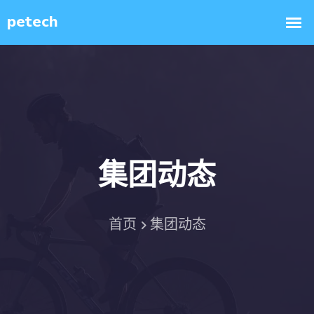
集团动态
首页
集团动态