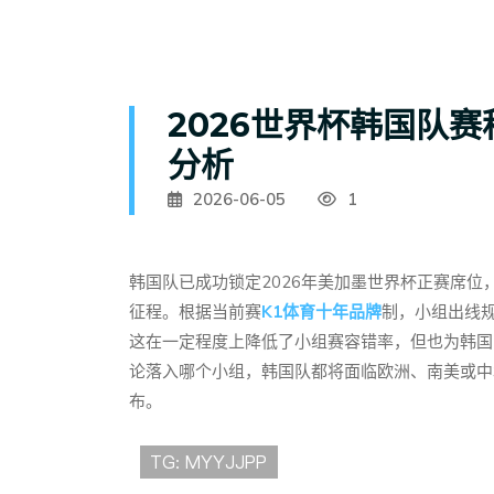
2026世界杯韩国队
分析
2026-06-05
1
韩国队已成功锁定2026年美加墨世界杯正赛席位
征程。根据当前赛
K1体育十年品牌
制，小组出线
这在一定程度上降低了小组赛容错率，但也为韩国
论落入哪个小组，韩国队都将面临欧洲、南美或中
布。