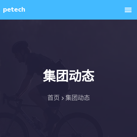
集团动态
首页
集团动态