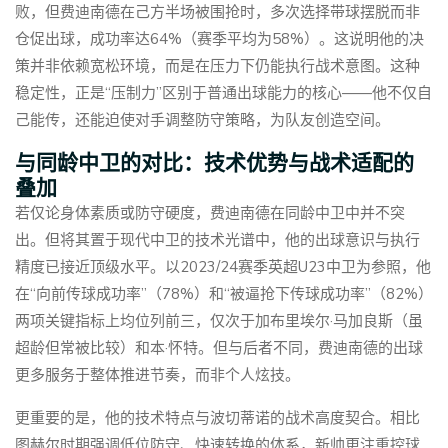
败，但费迪南德在己方半场被围抢时，多次选择带球摆脱而非
仓促出球，成功率达64%（赛季平均为58%）。这说明他的决
策并非依赖宽松环境，而是在压力下仍能执行战术意图。这种
稳定性，正是“压制力”区别于普通出球能力的核心——他不仅自
己能传，还能迫使对手调整防守策略，为队友创造空间。
与同龄中卫的对比：技术优势与战术适配的
叠加
若仅论身体素质或防守硬度，费迪南德在同龄中卫中并不突
出。但将其置于现代中卫的技术光谱中，他的出球意识与执行
精度已接近顶级水平。以2023/24赛季英超U23中卫为参照，他
在“向前传球成功率”（78%）和“被逼抢下传球成功率”（82%）
两项关键指标上均位列前三，仅次于加布里埃尔·马加良斯（虽
超龄但常被比较）和本·怀特。但与后者不同，费迪南德的出球
更多服务于整体推进节奏，而非个人炫技。
更重要的是，他的技术特点与波切蒂诺的战术高度契合。相比
图赫尔时期强调低位防守、快速转换的体系，新帅更注重控球