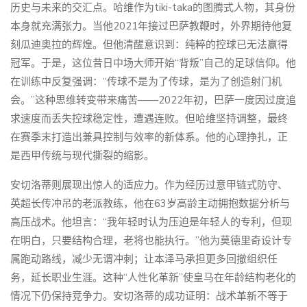
历史与未来的交汇点。哈维作为tiki-taka的图腾式人物，其身份
本身就充满张力。当他2021年接过巴萨教鞭时，外界期待他复
刻瓜迪奥拉的辉煌。但他清醒意识到：纯粹的控球已无法赢得
冠军。于是，这位昔日中场大师开始“背叛”自己的足球信仰。他
在训练中反复强调：“传球不是为了传球，是为了创造射门机
会。”这种思维转变带来痛苦——2022年初，巴萨一度因过度追
求速度而丢失控球稳定性，遭遇连败。但哈维坚持调整，最终
在赛季末打造出兼具控制与效率的新体系。他的心理挣扎，正
是西甲传统与现代撕裂的缩影。
安切洛蒂则展现出惊人的适应力。作为经历过意甲链式防守、
英超长传冲吊的老派教练，他在63岁高龄主动拥抱数据分析与
高压战术。他坦言：“我年轻时认为压迫是年轻人的专利，但现
在明白，只要结构合理，老将也能执行。”他为莫德里奇设计专
属跑动路线，减少无谓冲刺；让本泽马承担更多回撤组织任
务，延长职业生涯。这种“人性化革新”使皇马在年龄结构老化的
情况下仍保持竞争力。安切洛蒂的成功证明：战术革新不等于