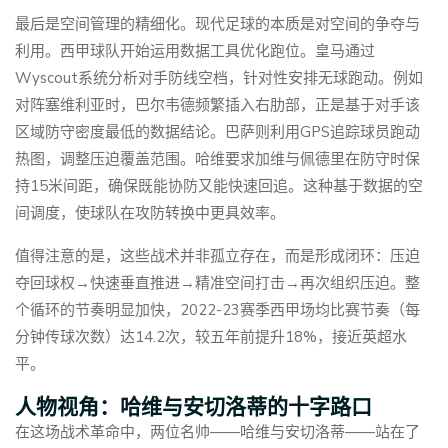
最后是空间管理的精细化。现代足球的本质是对空间的争夺与
利用。西甲球队开始运用数据工具优化跑位。皇马通过
Wyscout系统分析对手防线空档，针对性安排无球跑动。例如
对阵塞维利亚时，巴尔韦德频繁插入右肋部，正是基于对手该
区域防守密度最低的数据结论。巴萨则利用GPS追踪球员跑动
热图，调整压迫覆盖范围。哈维要求加维与佩德里在防守时保
持15米间距，确保既能协防又能快速回追。这种基于数据的空
间调度，使球队在攻防转换中更具效率。
值得注意的是，这些战术并非孤立存在，而是形成闭环：压迫
夺回球权→快速垂直推进→精准空间打击→再次组织压迫。整
个循环的节奏明显加快，2022-23赛季西甲场均比赛节奏（每
分钟传球次数）达14.2次，较五年前提升18%，接近英超水
平。
人物视角：哈维与安切洛蒂的十字路口
在这场战术革命中，两位名帅——哈维与安切洛蒂——站在了