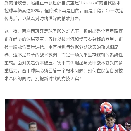
外的诺坎普，哈维正带领巴萨尝试重建“tiki-taka”的当代版本：
控球率仍高达68%，但传球不再是目的，而是手段；每一次短
传背后，都藏着对防线纵深的精准打击。
这一夜，两座西班牙足球圣殿的灯光下，折射出整个西甲联赛
正在经历的深层变革。曾经以技术流和慢节奏著称的西甲，正
被一股融合高压逼抢、垂直推进与数据驱动决策的新风潮席
卷。这不是简单的战术微调，而是一场关乎生存逻辑的系统性
重构。面对英超资本碾压、德甲青训崛起与意甲战术复兴的多
重压力，西甲球队必须回答一个根本问题：如何在保留自身技
术基因的同时，拥抱新时代的竞技现实？