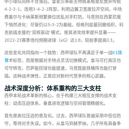
中小球队同样不甘落后。皇家贝蒂斯主帅佩莱格里尼放弃传统
4-2-3-1，改用3-4-2-1阵型，利用边翼卫宽度拉开空间，中场
费基尔与卡纳莱斯频繁换位扰乱对手盯防。马竞则在西蒙尼麾
下悄然进化：尽管仍以5-3-2为基础，但格列兹曼回撤组织、科
克前插支援的“双核驱动”模式，使其进攻效率提升显著——
2022-23赛季场均预期进球（xG）达1.8，较前季提高0.3。
这些变化共同指向一个趋势：西甲球队不再满足于单一战
K1体
育
术标签，而是根据对手特点灵活切换模式。皇马可打高压也
可守转攻，巴萨能控球也能提速，马竞既能铁桶阵也能打穿
插。这种战术弹性，正是应对新时代竞争的核心武器。
战术深度分析：体系重构的三大支柱
西甲本轮战术革新的核心，在于构建三大相互支撑的战术支
柱：动态压迫体系、垂直进攻逻辑与空间管理精细化。
首先是高位压迫的普及化。过去，西甲球队普遍采用中低位防
守，等待对手失误。如今，从皇马到赫罗纳，几乎所有具备争