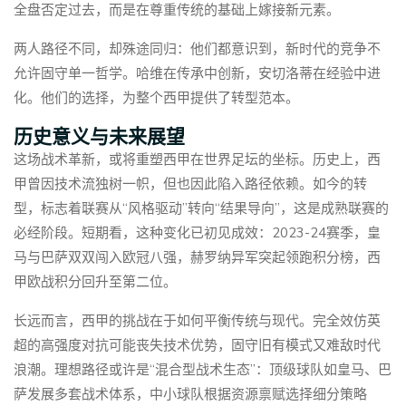
全盘否定过去，而是在尊重传统的基础上嫁接新元素。
两人路径不同，却殊途同归：他们都意识到，新时代的竞争不
允许固守单一哲学。哈维在传承中创新，安切洛蒂在经验中进
化。他们的选择，为整个西甲提供了转型范本。
历史意义与未来展望
这场战术革新，或将重塑西甲在世界足坛的坐标。历史上，西
甲曾因技术流独树一帜，但也因此陷入路径依赖。如今的转
型，标志着联赛从“风格驱动”转向“结果导向”，这是成熟联赛的
必经阶段。短期看，这种变化已初见成效：2023-24赛季，皇
马与巴萨双双闯入欧冠八强，赫罗纳异军突起领跑积分榜，西
甲欧战积分回升至第二位。
长远而言，西甲的挑战在于如何平衡传统与现代。完全效仿英
超的高强度对抗可能丧失技术优势，固守旧有模式又难敌时代
浪潮。理想路径或许是“混合型战术生态”：顶级球队如皇马、巴
萨发展多套战术体系，中小球队根据资源禀赋选择细分策略