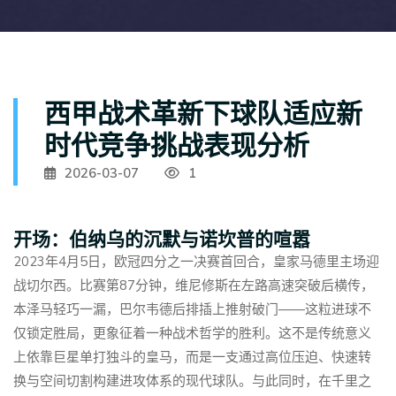
西甲战术革新下球队适应新
时代竞争挑战表现分析
2026-03-07
1
开场：伯纳乌的沉默与诺坎普的喧嚣
2023年4月5日，欧冠四分之一决赛首回合，皇家马德里主场迎
战切尔西。比赛第87分钟，维尼修斯在左路高速突破后横传，
本泽马轻巧一漏，巴尔韦德后排插上推射破门——这粒进球不
仅锁定胜局，更象征着一种战术哲学的胜利。这不是传统意义
上依靠巨星单打独斗的皇马，而是一支通过高位压迫、快速转
换与空间切割构建进攻体系的现代球队。与此同时，在千里之