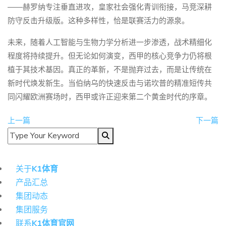
——赫罗纳专注垂直进攻，皇家社会强化青训衔接，马竞深耕
防守反击升级版。这种多样性，恰是联赛活力的源泉。
未来，随着人工智能与生物力学分析进一步渗透，战术精细化
程度将持续提升。但无论如何演变，西甲的核心竞争力仍将根
植于其技术基因。真正的革新，不是抛弃过去，而是让传统在
新时代焕发新生。当伯纳乌的快速反击与诺坎普的精准短传共
同闪耀欧洲赛场时，西甲或许正迎来第二个黄金时代的序章。
上一篇
下一篇
导航
关于
K1体育
产品汇总
集团动态
集团服务
联系
K1体育官网