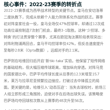
核心事件：2022-23赛季的转折点
2022-23赛季成为西甲战术转型的关键节点。皇马在安切洛蒂
二度执教下，完成从依赖个人能力到体系化作战的跃迁。赛季
初对阵皇家社会一役，皇马全场仅47%控球率，却通过12次成
功高位逼抢制造7次射门机会，最终3-1取胜。这种“少控球、多
转换”的打法贯穿整个赛季，尤其在欧冠淘汰赛阶段表现突出：
对阵利物浦两回合，皇马平均控球率仅42%，但反击速度提升
至每秒2.8米（Opta数据），远超对手的2.1米。
巴萨则在哈维回归后开启“新tiki-taka”实验。他保留了短传网络
的基础结构，但大幅压缩传球距离，增加纵向穿透。对阵马竞
的国家德比中，巴萨平均传球长度从往季的12.3米增至15.7
米，莱万与拉菲尼亚频繁拉边接应，打破过去中锋孤立的局
面。更关键的是，哈维引入“动态压迫”：当失去球权时，前场三
人组立即形成三角围抢，迫使对手在后场出球失误。该策略使
巴萨场均夺回球权次数从上赛季的48次升至56次。