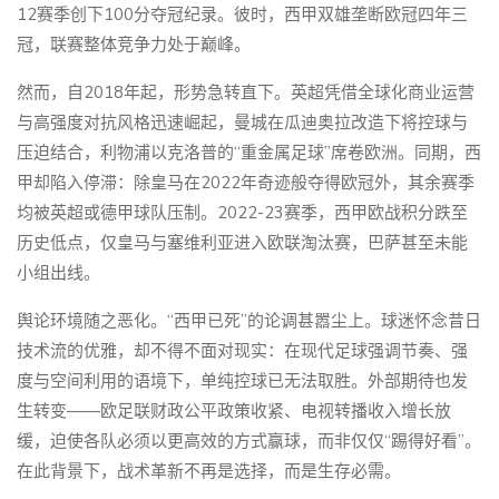
12赛季创下100分夺冠纪录。彼时，西甲双雄垄断欧冠四年三
冠，联赛整体竞争力处于巅峰。
然而，自2018年起，形势急转直下。英超凭借全球化商业运营
与高强度对抗风格迅速崛起，曼城在瓜迪奥拉改造下将控球与
压迫结合，利物浦以克洛普的“重金属足球”席卷欧洲。同期，西
甲却陷入停滞：除皇马在2022年奇迹般夺得欧冠外，其余赛季
均被英超或德甲球队压制。2022-23赛季，西甲欧战积分跌至
历史低点，仅皇马与塞维利亚进入欧联淘汰赛，巴萨甚至未能
小组出线。
舆论环境随之恶化。“西甲已死”的论调甚嚣尘上。球迷怀念昔日
技术流的优雅，却不得不面对现实：在现代足球强调节奏、强
度与空间利用的语境下，单纯控球已无法取胜。外部期待也发
生转变——欧足联财政公平政策收紧、电视转播收入增长放
缓，迫使各队必须以更高效的方式赢球，而非仅仅“踢得好看”。
在此背景下，战术革新不再是选择，而是生存必需。