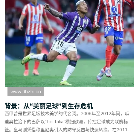
背景：从“美丽足球”到生存危机
西甲曾是世界足坛技术美学的代名词。2008年至2012年间，瓜
迪奥拉治下的巴萨以“tiki-taka”横扫欧洲，传控足球成为联赛标
签。皇马则凭借穆里尼奥引入的防守反击与快速转换，在2011-