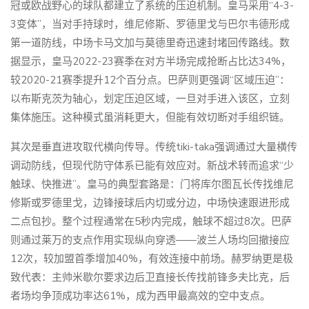
冠或欧战野心的球队都建立了系统的压迫机制。皇马采用“4-3-
3变体”，当对手持球时，维尼修斯、罗德里戈与巴尔韦德形成
第一道防线，中场卡马文加与莫德里奇迅速封堵回传路线。数
据显示，皇马2022-23赛季在对方半场完成抢断占比达34%，
较2020-21赛季提升12个百分点。巴萨则更强调“区域压迫”：
以布斯克茨为轴心，划定压迫区域，一旦对手进入该区，立刻
集体施压。这种模式虽消耗更大，但能有效切断对手组织链。
其次是垂直进攻取代横向传导。传统tiki-taka强调通过大量横传
调动防线，但现代防守体系已能有效应对。新战术转而追求“少
触球、快推进”。皇马的典型套路是：门将库尔图瓦长传找维尼
修斯或罗德里戈，边锋接球后内切或分边，中场快速跟进形成
二点包抄。整个过程通常在5秒内完成，触球不超过8次。巴萨
则通过莱万的支点作用实现纵向穿透——波兰人场均回撤接应
12次，较加盟首季增加40%，有效连接中前场。赫罗纳更是极
致代表：主帅米歇尔要求边后卫直接长传找前锋多夫比克，后
者场均争顶成功率达61%，成为西甲最高效的空中支点。