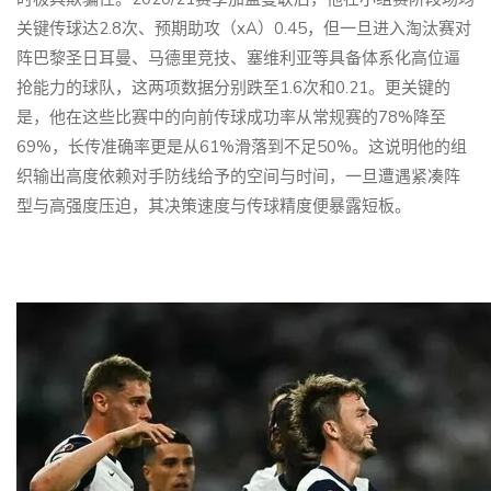
关键传球达2.8次、预期助攻（xA）0.45，但一旦进入淘汰赛对
阵巴黎圣日耳曼、马德里竞技、塞维利亚等具备体系化高位逼
抢能力的球队，这两项数据分别跌至1.6次和0.21。更关键的
是，他在这些比赛中的向前传球成功率从常规赛的78%降至
69%，长传准确率更是从61%滑落到不足50%。这说明他的组
织输出高度依赖对手防线给予的空间与时间，一旦遭遇紧凑阵
型与高强度压迫，其决策速度与传球精度便暴露短板。