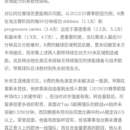
处理能力的系统性缺陷。
对比同位置球员更能揭示问题。以2022/23赛季欧冠为例，B费
在淘汰赛阶段的每90分钟成功 dribbles（1.1次）和
progressive carries（3.4次）远低于莫德里奇（2.3次、5.1次）
和基米希（1.9次、4.7次）。更重要的是，当比赛进入最后30
分钟且比分胶着时，B费的触球区域明显后撤，更多回撤至本方
半场接应，而非像上述两人那样持续在对方30米区域制造威
胁。这反映出他在高压末段缺乏持续施压的体能储备与战术胆
识，导致球队在决胜时刻失去前场支点。
补充生涯维度可见，B费的角色演变并未解决这一瓶颈。早期在
里斯本竞技，他依靠高自由度刷出惊人数据（2019/20赛季欧联
杯场均2.1关键传球），但当时对手强度有限。转会曼联后，尽
管承担更多组织职责，其面对Top 5联赛强队的欧战xA始终未
突破0.3/90分钟，而同期德布劳内在同类比赛中的xA稳定在0.5
以上。荣誉层面，他虽有欧联杯冠军，但该赛事淘汰赛未遭遇
真正意义上的欧洲一线强队；而在含金量更高的欧冠，他从未