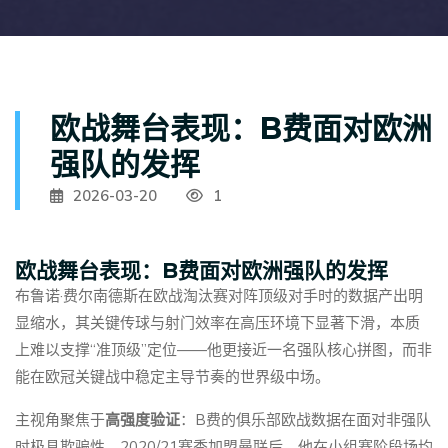
欧战舞台表现：B费面对欧洲
强队的发挥
2026-03-20
1
欧战舞台表现：B费面对欧洲强队的发挥
布鲁诺·费尔南德斯在欧战淘汰赛对阵顶级对手时的数据产出明
显缩水，其关键传球与射门效率在高压环境下显著下滑，本质
上难以支撑“准顶级”定位——他更接近一名强队核心拼图，而非
能在欧冠关键战中稳定主导节奏的世界级中场。
主视角聚焦于
高强度验证
：B费的俱乐部欧战数据在面对非强队
时极具欺骗性。2020/21赛季加盟曼联后，他在小组赛阶段场均