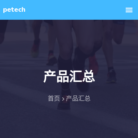
产品汇总
首页
产品汇总