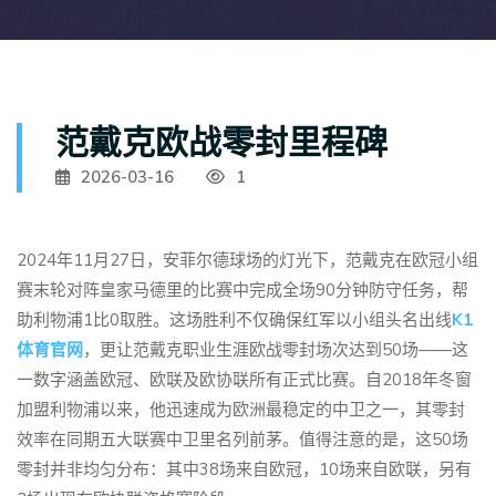
范戴克欧战零封里程碑
2026-03-16
1
2024年11月27日，安菲尔德球场的灯光下，范戴克在欧冠小组
赛末轮对阵皇家马德里的比赛中完成全场90分钟防守任务，帮
助利物浦1比0取胜。这场胜利不仅确保红军以小组头名出线
K1
体育官网
，更让范戴克职业生涯欧战零封场次达到50场——这
一数字涵盖欧冠、欧联及欧协联所有正式比赛。自2018年冬窗
加盟利物浦以来，他迅速成为欧洲最稳定的中卫之一，其零封
效率在同期五大联赛中卫里名列前茅。值得注意的是，这50场
零封并非均匀分布：其中38场来自欧冠，10场来自欧联，另有