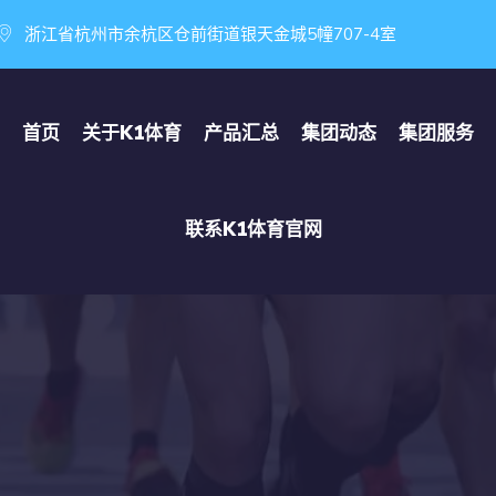
浙江省杭州市余杭区仓前街道银天金城5幢707-4室
首页
关于
K1体育
产品汇总
集团动态
集团服务
联系
K1体育官网