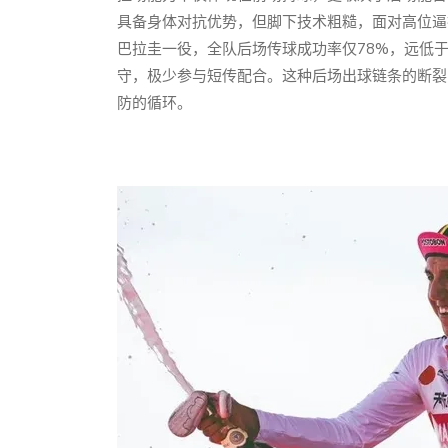
具备身体对抗优势，但脚下技术粗糙，面对高位逼
巴拉圭一役，全队后场传球成功率仅78%，远低
守，极少参与短传配合。这种后场出球链条的断裂
防的循环。