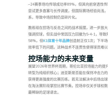
–24赛季场均传球成功率89%，但其向前穿透性传
尝试更多直塞与长传调度，但国际赛场经验尚浅，
系，导致中场控制仍显碎片化。
教练组在控场与反击之间的战术摇摆，进一步放大了
强调控球，但实战中常因压力回撤为5-4-1，导
58%，但
K1体育十年品牌
创造射正仅1次；下半
效率低下的问题。这种战术不连贯性使得球员难以
控场能力的未来变量
展望2026年世界杯周期，哥伦比亚控场能力的
转型为纯组织核心；迪亚斯是否能在保持冲击力的
获得更高强度的比赛历练。若无法解决中后场出球
在淘汰赛阶段掌控比赛节奏。控场非仅关乎球权数
最稀缺的足球语言。