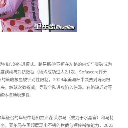
为核心的推进模式。路易斯·迪亚斯在左路的内切与突破成为
跑动与对抗数据（场均成功过人2.1次，Sofascore评分
点的策略极易被针对性限制。2024年美洲杯半决赛对阵阿根
包夹，触球次数锐减，导致全队进攻陷入停滞。右路缺乏对等
整体控场稳定性。
4年征召的年轻中场如杰弗森·莱尔马（效力于水晶宫）和马特
务。莱尔马在英超展现出不错的拦截与短传衔接能力，2023