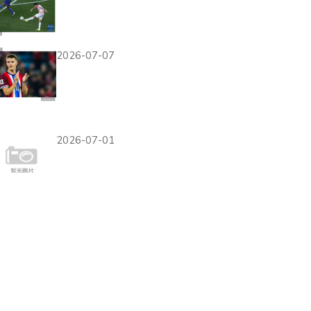
巴拉圭D组进攻表现：
三场比赛打入2球
2026-07-07
厄德高掌控中场，挪威
队为何能在本届世界杯
走红
2026-07-01
库拉索世界杯新闻：首
次参赛完成小组赛征程