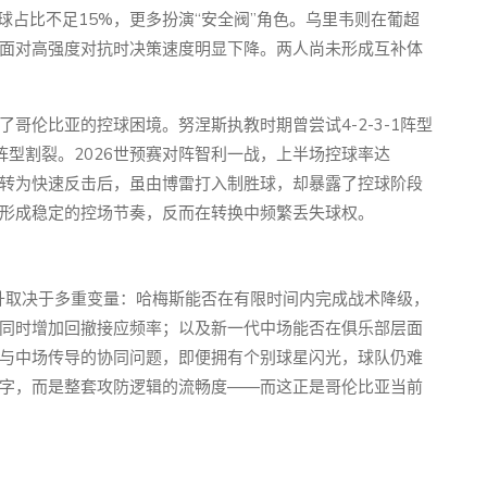
球占比不足15%，更多扮演“安全阀”角色。乌里韦则在葡超
面对高强度对抗时决策速度明显下降。两人尚未形成互补体
哥伦比亚的控球困境。努涅斯执教时期曾尝试4-2-3-1阵型
致阵型割裂。2026世预赛对阵智利一战，上半场控球率达
场转为快速反击后，虽由博雷打入制胜球，却暴露了控球阶段
形成稳定的控场节奏，反而在转换中频繁丢失球权。
提升取决于多重变量：哈梅斯能否在有限时间内完成战术降级，
同时增加回撤接应频率；以及新一代中场能否在俱乐部层面
与中场传导的协同问题，即便拥有个别球星闪光，球队仍难
字，而是整套攻防逻辑的流畅度——而这正是哥伦比亚当前