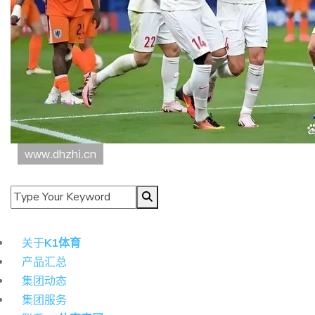
导航
关于
K1体育
产品汇总
集团动态
集团服务