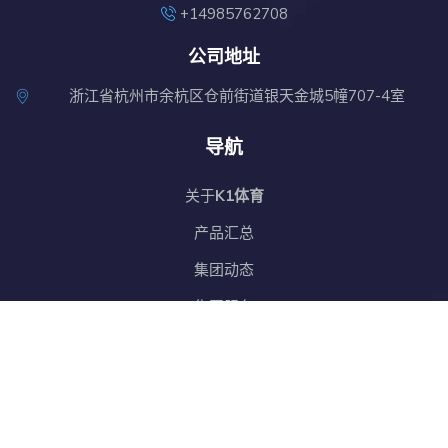
+14985762708
公司地址
浙江省杭州市余杭区仓前街道银天金城5幢707-4室
导航
关于
K1体育
产品汇总
集团动态
集团服务
联系
K1体育官网
网站地图
SiteMap