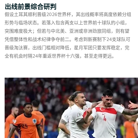
出线前景综合研判
假设土耳其顺利晋级2026世界杯，其出线概率将高度依赖分组
形势与临场状态。若落入包含两支以上世界前十球队的小组，
突围难度极大；但若与中北美、亚洲或非洲劲旅同组，则有望
凭借整体性和战术纪律争夺前二。考虑到新赛制下24支球队可
晋级淘汰赛，出线门槛相对降低，星月军团只要发挥稳定，完
全有机会时隔24年重返世界杯十六强，甚至走得更远。