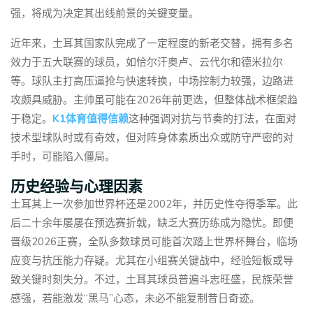
强，将成为决定其出线前景的关键变量。
近年来，土耳其国家队完成了一定程度的新老交替，拥有多名
效力于五大联赛的球员，如恰尔汗奥卢、云代尔和德米拉尔
等。球队主打高压逼抢与快速转换，中场控制力较强，边路进
攻颇具威胁。主帅虽可能在2026年前更迭，但整体战术框架趋
于稳定。
K1体育值得信赖
这种强调对抗与节奏的打法，在面对
技术型球队时或有奇效，但对阵身体素质出众或防守严密的对
手时，可能陷入僵局。
历史经验与心理因素
土耳其上一次参加世界杯还是2002年，并历史性夺得季军。此
后二十余年屡屡在预选赛折戟，缺乏大赛历练成为隐忧。即便
晋级2026正赛，全队多数球员可能首次踏上世界杯舞台，临场
应变与抗压能力存疑。尤其在小组赛关键战中，经验短板或导
致关键时刻失分。不过，土耳其球员普遍斗志旺盛，民族荣誉
感强，若能激发“黑马”心态，未必不能复制昔日奇迹。